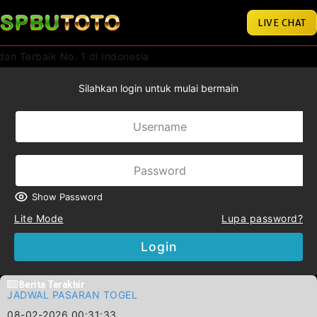
LIVE CHAT
aik No. 1 di Indonesia
Silahkan login untuk mulai bermain
Show Password
Lite Mode
Lupa password?
Login
Berita Terakhir
JADWAL PASARAN TOGEL
08-02-2026 00:31:33